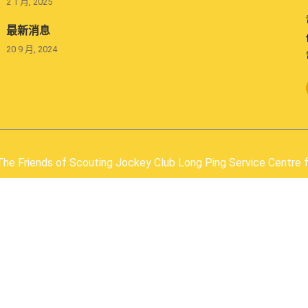
2 1 月, 2025
最新消息
20 9 月, 2024
he Friends of Scouting Jockey Club Long Ping Service Centre fo