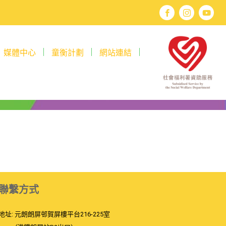
媒體中心
童衡計劃
網站連結
聯繫方式
地址: 元朗朗屏邨賀屏樓平台216-225室